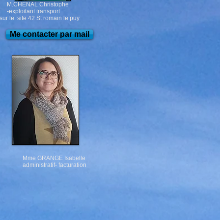
ENAL Christophe
oitant transport
 site 42 St romain le puy
Me contacter par mail
Mme GRANGE Isabelle
administratif- facturation