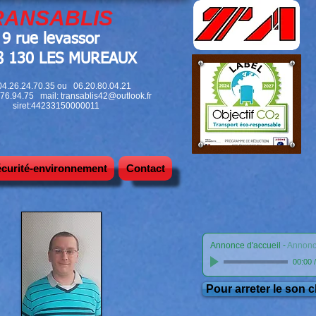
SABLIS
9 rue levassor
130 LES MUREAUX
 04.26.24.70.35 ou 06.20.80.04.21
7.76.94.75 mail:
transablis42@outlook.fr
siret:44233150000011
écurité-environnement
Contact
Annonce d'accueil
-
Annonc
00:00
Pour arreter le son c