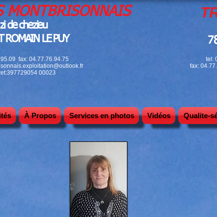
TRAN
S MONTBRISONNAIS
zi de chezieu
ST ROMAIN LE PUY
78 
6.95.09 fax: 04.77
.76.94
.75
tel:
sonnais.exploitation@outlook.fr
fax: 04.7
ret:397729054 00023
ités
À Propos
Services en photos
Vidéos
Qualite-s