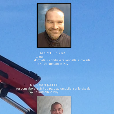
M.ARCHER Gilles
M
- tuteur
-
-formateur conduite rationnelle sur le site
su
de 42 St Romain le Puy
M.CARDOT jOSEPH
responsabe et suivit du parc automobile sur le site de
42 St Romain le Puy