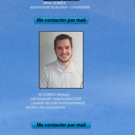
M.CH
Mme GOMES
-expl
administratif-facturation -comptabilité
sur le
Me contacter par mail
M.GOMES Mickael
- administratif- responsable QSE
( qualité-sécurité-environnement)
-gestion des assurances
Me contacter par mail