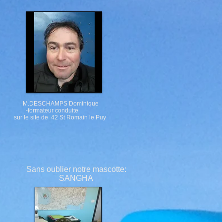
.DESCHAMPS Dominique
formateur conduite
r le site de 42 St Romain le Puy
Sans oublier notre mascotte:
SANGHA