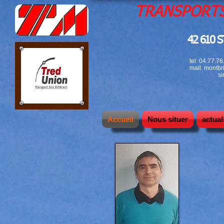
TRANSPORT
42 610 
tel: 04.77.7
mail:
montbri
si
Accueil
Nous situer
actual