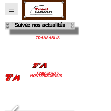
Suivez nos actualités
TRANSABLIS
9 rue levassor
78 130 LES MUREAUX
tel:
04.26.24.70.35
ou
06.20.80.04.21
fax:
04.77.76.94.75
mail:
transablis42@outlook.fr
siret:
44233150000011
TRANSPORTS
MONTBRISONNAIS
zi de chezieu
42 610 ST ROMAIN LE PUY
tel:
04.77.76.95.09
fax: 04.77
.76.94
.75
mail:
montbrisonnais.exploitation@outlook.fr
siret:
397729054 00023