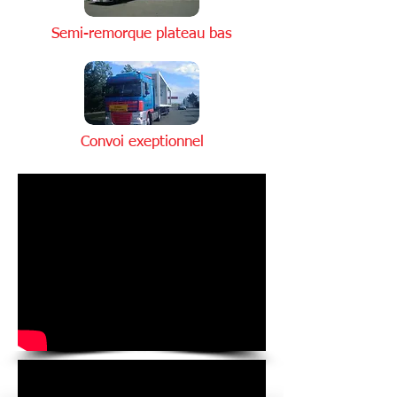
Semi-remorque plateau bas
Convoi exeptionnel