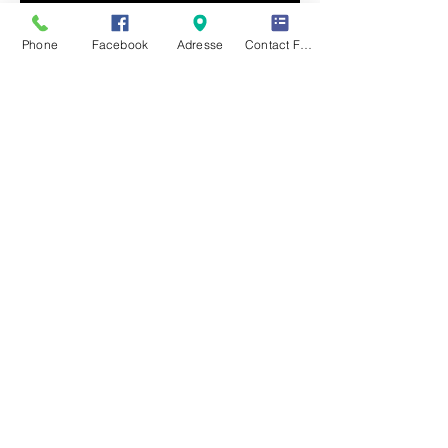
Phone
Facebook
Adresse
Contact Form
TRANSPORTS MONTBRISONNAIS 42610 ST
ROMAIN LE PUY